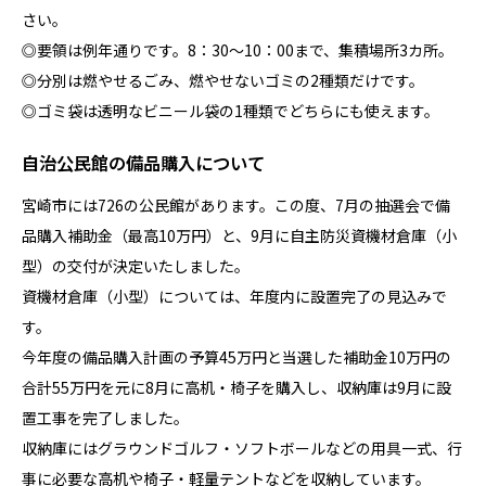
さい。
◎要領は例年通りです。8：30～10：00まで、集積場所3カ所。
◎分別は燃やせるごみ、燃やせないゴミの2種類だけです。
◎ゴミ袋は透明なビニール袋の1種類でどちらにも使えます。
自治公民館の備品購入について
宮崎市には726の公民館があります。この度、7月の抽選会で備
品購入補助金（最高10万円）と、9月に自主防災資機材倉庫（小
型）の交付が決定いたしました。
資機材倉庫（小型）については、年度内に設置完了の見込みで
す。
今年度の備品購入計画の予算45万円と当選した補助金10万円の
合計55万円を元に8月に高机・椅子を購入し、収納庫は9月に設
置工事を完了しました。
収納庫にはグラウンドゴルフ・ソフトボールなどの用具一式、行
事に必要な高机や椅子・軽量テントなどを収納しています。