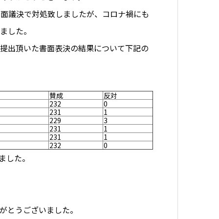
書面議決で対処致しましたが、コロナ禍にも
いました。
ご提出頂いた書面表決の結果について下記の
賛成
反対
232
0
231
1
229
3
231
1
231
1
232
0
ました。
がとうございました。