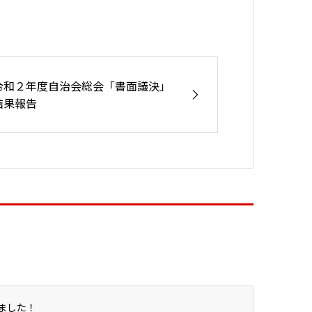
令和２年度自治会総会「書面議決」
結果報告
ました！