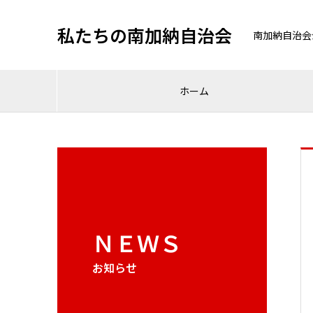
私たちの南加納自治会
南加納自治会
ホーム
ＮＥＷＳ
お知らせ