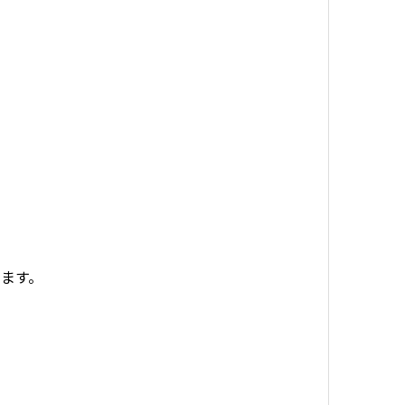
。
、
ます。