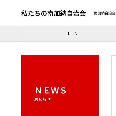
私たちの南加納自治会
南加納自治会
ホーム
ＮＥＷＳ
お知らせ